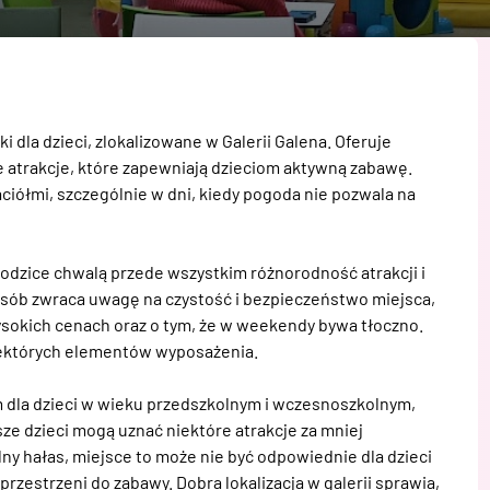
dla dzieci, zlokalizowane w Galerii Galena. Oferuje 
ne atrakcje, które zapewniają dzieciom aktywną zabawę. 
aciółmi, szczególnie w dni, kiedy pogoda nie pozwala na 
odzice chwalą przede wszystkim różnorodność atrakcji i 
sób zwraca uwagę na czystość i bezpieczeństwo miejsca, 
sokich cenach oraz o tym, że w weekendy bywa tłoczno. 
iektórych elementów wyposażenia.

m dla dzieci w wieku przedszkolnym i wczesnoszkolnym, 
sze dzieci mogą uznać niektóre atrakcje za mniej 
ny hałas, miejsce to może nie być odpowiednie dla dzieci 
zestrzeni do zabawy. Dobra lokalizacja w galerii sprawia, 