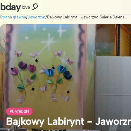
bday
🎈
.love
/
/
Strona główna
Jaworzno
Bajkowy Labirynt - Jaworzno Galeria Galena
PLAYROOM
Bajkowy Labirynt - Jaworz