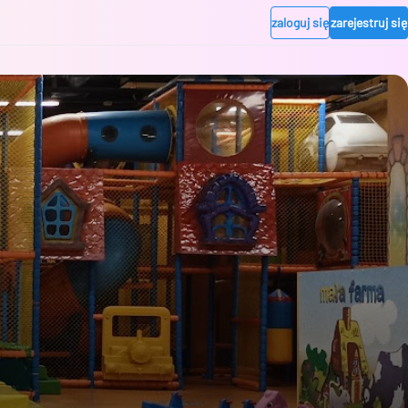
zaloguj się
zarejestruj się