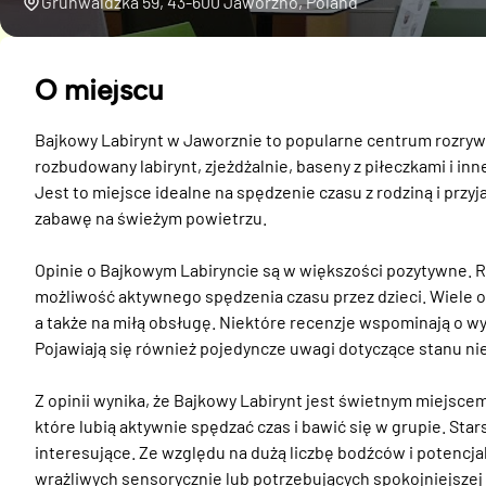
Grunwaldzka 59, 43-600 Jaworzno, Poland
O miejscu
Bajkowy Labirynt w Jaworznie to popularne centrum rozrywki 
rozbudowany labirynt, zjeżdżalnie, baseny z piłeczkami i in
Jest to miejsce idealne na spędzenie czasu z rodziną i przyj
zabawę na świeżym powietrzu.

Opinie o Bajkowym Labiryncie są w większości pozytywne. R
możliwość aktywnego spędzenia czasu przez dzieci. Wiele o
a także na miłą obsługę. Niektóre recenzje wspominają o wy
Pojawiają się również pojedyncze uwagi dotyczące stanu n
Z opinii wynika, że Bajkowy Labirynt jest świetnym miejsce
które lubią aktywnie spędzać czas i bawić się w grupie. Star
interesujące. Ze względu na dużą liczbę bodźców i potencjal
wrażliwych sensorycznie lub potrzebujących spokojniejszej pr