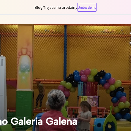
Blog
Miejsca na urodziny
Umów demo
no Galeria Galena