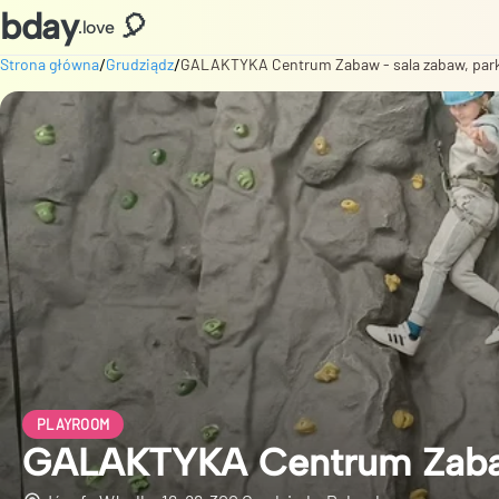
bday
🎈
.love
/
/
Strona główna
Grudziądz
GALAKTYKA Centrum Zabaw - sala zabaw, park
PLAYROOM
GALAKTYKA Centrum Zabaw 