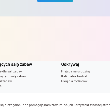
ących salę zabaw
Odkrywaj
dla sali zabaw
Miejsca na urodziny
zących salę zabaw
Kalkulator budżetu
al zabaw
Blog dla rodziców
e
 bawialni
ą niezbędne, inne pomagają nam zrozumieć, jak korzystasz z naszej stron