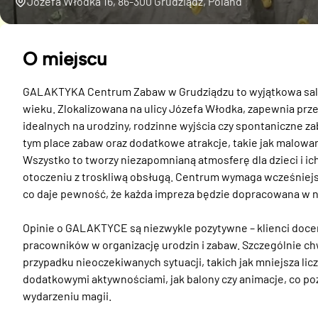
Józefa Włodka 16, 86-300 Grudziądz, Poland
O miejscu
GALAKTYKA Centrum Zabaw w Grudziądzu to wyjątkowa sala z
wieku. Zlokalizowana na ulicy Józefa Włodka, zapewnia prz
idealnych na urodziny, rodzinne wyjścia czy spontaniczne zab
tym place zabaw oraz dodatkowe atrakcje, takie jak malowanie
Wszystko to tworzy niezapomnianą atmosferę dla dzieci i ic
otoczeniu z troskliwą obsługą. Centrum wymaga wcześniejsze
co daje pewność, że każda impreza będzie dopracowana w na
Opinie o GALAKTYCE są niezwykle pozytywne – klienci docen
pracowników w organizację urodzin i zabaw. Szczególnie chw
przypadku nieoczekiwanych sytuacji, takich jak mniejsza licz
dodatkowymi aktywnościami, jak balony czy animacje, co po
wydarzeniu magii. 
