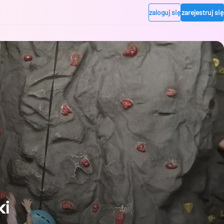
zaloguj się
zarejestruj się
ki