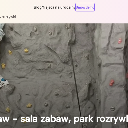
Blog
Miejsca na urodziny
Umów demo
 rozrywki
- sala zabaw, park rozryw