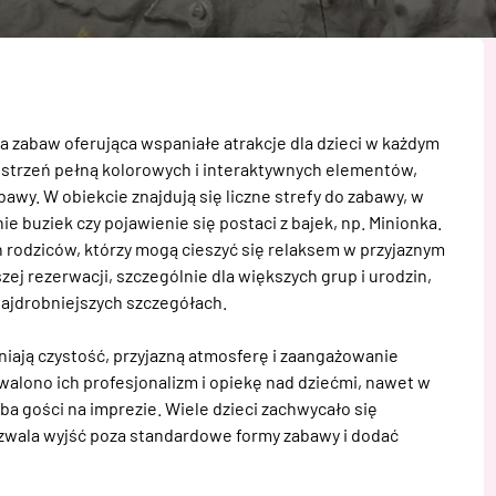
abaw oferująca wspaniałe atrakcje dla dzieci w każdym 
estrzeń pełną kolorowych i interaktywnych elementów, 
awy. W obiekcie znajdują się liczne strefy do zabawy, w 
 buziek czy pojawienie się postaci z bajek, np. Minionka. 
h rodziców, którzy mogą cieszyć się relaksem w przyjaznym 
j rezerwacji, szczególnie dla większych grup i urodzin, 
jdrobniejszych szczegółach. 

iają czystość, przyjazną atmosferę i zaangażowanie 
alono ich profesjonalizm i opiekę nad dziećmi, nawet w 
ba gości na imprezie. Wiele dzieci zachwycało się 
zwala wyjść poza standardowe formy zabawy i dodać 