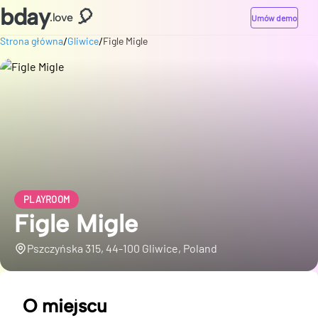
bday
🎈
.love
Umów demo
/
/
Strona główna
Gliwice
Figle Migle
PLAYROOM
Figle Migle
Pszczyńska 315, 44-100 Gliwice, Poland
O miejscu