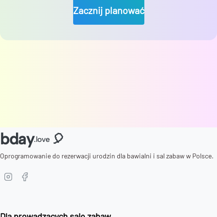
Zacznij planować
bday
🎈
.love
Oprogramowanie do rezerwacji urodzin dla bawialni i sal zabaw w Polsce.
Dla prowadzących salę zabaw