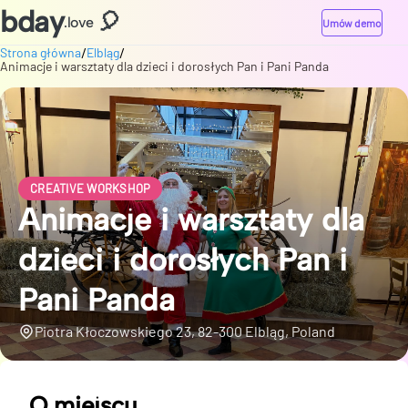
bday
🎈
.love
Umów demo
/
/
Strona główna
Elbląg
Animacje i warsztaty dla dzieci i dorosłych Pan i Pani Panda
CREATIVE WORKSHOP
Animacje i warsztaty dla
dzieci i dorosłych Pan i
Pani Panda
Piotra Kłoczowskiego 23, 82-300 Elbląg, Poland
O miejscu