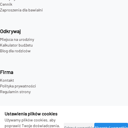
Cennik
Zaproszenia dla bawialni
Odkrywaj
Miejsca na urodziny
Kalkulator budżetu
Blog dla rodziców
Firma
Kontakt
Polityka prywatności
Regulamin strony
Ustawienia plików cookies
©
2026
bday.love - all rights reserved.
Używamy plików cookies, aby
poprawić Twoje doświadczenia.
Odrzuć wszystkie
Akceptuj wszystkie