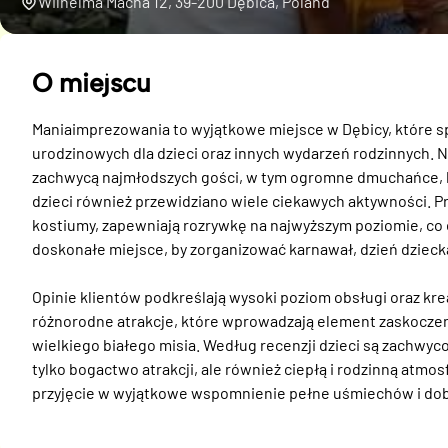
Wilhelma Macha 12, 39-200 Dębica, Poland
O miejscu
Maniaimprezowania to wyjątkowe miejsce w Dębicy, które spe
urodzinowych dla dzieci oraz innych wydarzeń rodzinnych. Na
zachwycą najmłodszych gości, w tym ogromne dmuchańce, kt
dzieci również przewidziano wiele ciekawych aktywności. Pr
kostiumy, zapewniają rozrywkę na najwyższym poziomie, co 
doskonałe miejsce, by zorganizować karnawał, dzień dziecka
Opinie klientów podkreślają wysoki poziom obsługi oraz krea
różnorodne atrakcje, które wprowadzają element zaskoczenia
wielkiego białego misia. Według recenzji dzieci są zachwyc
tylko bogactwo atrakcji, ale również ciepłą i rodzinną atmo
przyjęcie w wyjątkowe wspomnienie pełne uśmiechów i dob