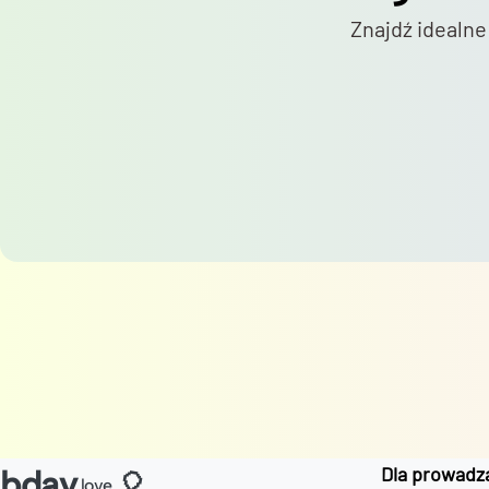
Znajdź idealne
Dla prowadz
bday
🎈
.love