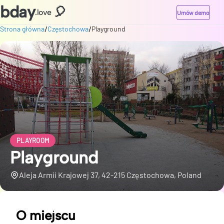
bday
🎈
.love
Umów demo
/
/
Strona główna
Częstochowa
Playground
PLAYROOM
Playground
Aleja Armii Krajowej 37, 42-215 Częstochowa, Poland
O miejscu