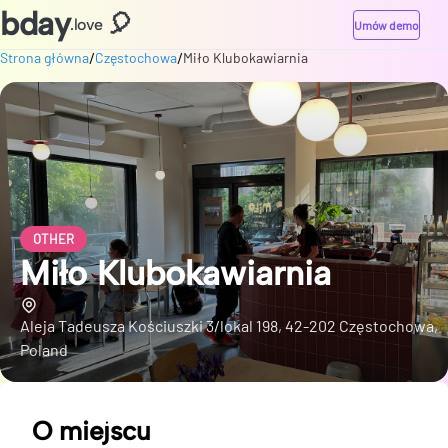
bday
🎈
.love
Umów demo
/
/
Strona główna
Częstochowa
Miło Klubokawiarnia
OTHER
Miło Klubokawiarnia
Aleja Tadeusza Kościuszki 3/lokal 198, 42-202 Częstochowa,
Poland
O miejscu