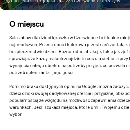
ulica Piotra Furgoła 40, 44-230 Czerwionka-Leszczyny
O miejscu
Sala zabaw dla dzieci Igraszka w Czerwionce to idealne miej
najmłodszych. Przestronna i kolorowa przestrzeń została za
bezpieczeństwie dzieci. Różnorodne atrakcje, takie jak zjeżd
sprawiają, że każdy maluch znajdzie tu coś dla siebie, a przy
wynajęcia całego obiektu na potrzeby przyjęć, co pozwala 
potrzeb solenizanta i jego gości. 

Pomimo braku dostępnych opinii na Google, można założyć, ż
dzieci dzięki swojej dedykowanej ofercie i przyjaznej obsłud
popularnością ze względu na możliwość zapewnienia dziecio
warunkach. Jeśli szukasz miejsca, które umili Twojemu dzie
wybór.