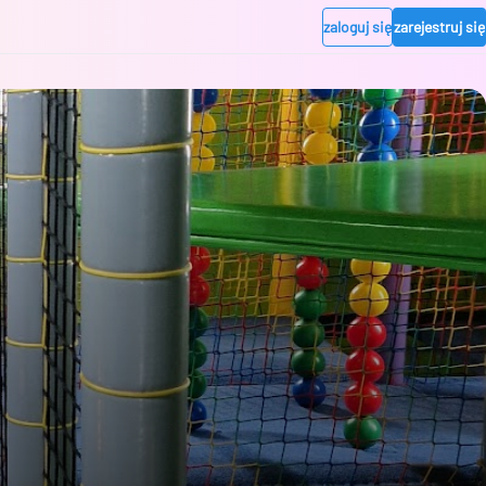
zaloguj się
zarejestruj się