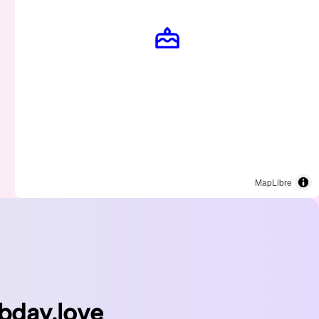
MapLibre
bday.love