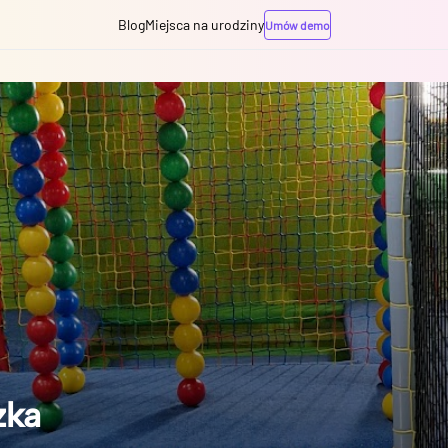
Blog
Miejsca na urodziny
Umów demo
zka