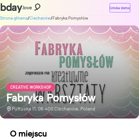
bday
🎈
.love
Umów demo
/
/
Strona główna
Ciechanów
Fabryka Pomysłów
CREATIVE WORKSHOP
Fabryka Pomysłów
Pułtuska 11, 06-400 Ciechanów, Poland
O miejscu