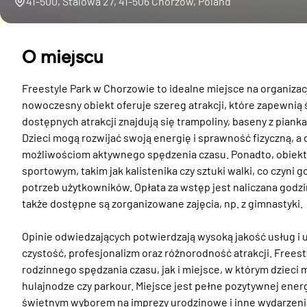
41-500, Stalowa 27, 41-506 Chorzów, Poland
O miejscu
Freestyle Park w Chorzowie to idealne miejsce na organizacj
nowoczesny obiekt oferuje szereg atrakcji, które zapewnią
dostępnych atrakcji znajdują się trampoliny, baseny z piank
Dzieci mogą rozwijać swoją energię i sprawność fizyczną, a d
możliwościom aktywnego spędzenia czasu. Ponadto, obiekt
sportowym, takim jak kalistenika czy sztuki walki, co czyn
potrzeb użytkowników. Opłata za wstęp jest naliczana godzin
także dostępne są zorganizowane zajęcia, np. z gimnastyki.

Opinie odwiedzających potwierdzają wysoką jakość usług i u
czystość, profesjonalizm oraz różnorodność atrakcji. Frees
rodzinnego spędzania czasu, jak i miejsce, w którym dzieci
hulajnodze czy parkour. Miejsce jest pełne pozytywnej energi
świetnym wyborem na imprezy urodzinowe i inne wydarzenia