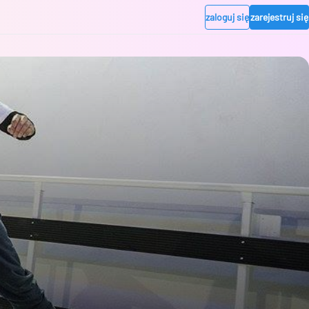
zaloguj się
zarejestruj się