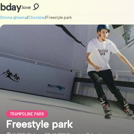
bday
🎈
.love
/
/
Strona główna
Chorzów
Freestyle park
TRAMPOLINE PARK
Freestyle park