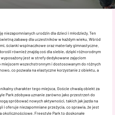
ę niezapomnianych urodzin dla dzieci i młodzieży. Ten 
 świetną zabawę dla uczestników w każdym wieku. Wśród 
ami, ścianki wspinaczkowe oraz materiały gimnastyczne. 
orośli również znajdą coś dla siebie, dzięki różnorodnym 
 wyposażony jest w strefy dedykowane zajęciom 
i go miejscem wszechstronnym i dostosowanym do różnych 
owo, co pozwala na elastyczne korzystanie z obiektu, a 
nikalny charakter tego miejsca. Goście chwalą obiekt za 
tyle Park zdobywa uznanie zarówno jako przestrzeń do 
 mogą spróbować nowych aktywności, takich jak jazda na 
i i oferuje niezapomniane przeżycia, co sprawia, że jest 
 okolicznościowe. Freestyle Park to doskonałe 