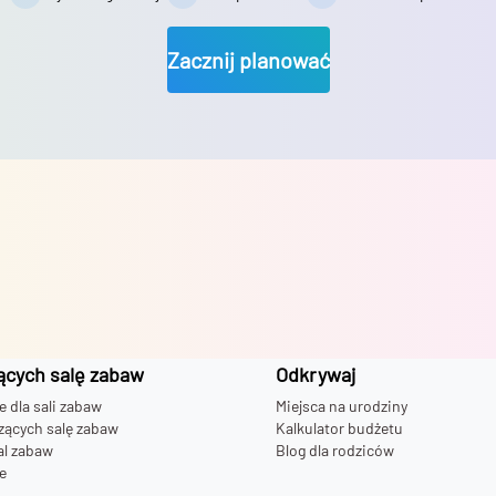
Zacznij planować
ących salę zabaw
Odkrywaj
dla sali zabaw
Miejsca na urodziny
zących salę zabaw
Kalkulator budżetu
al zabaw
Blog dla rodziców
e