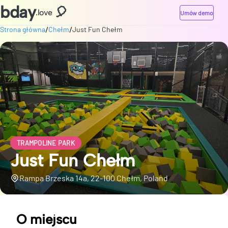
bday
🎈
.love
Umów demo
/
/
Strona główna
Chełm
Just Fun Chełm
TRAMPOLINE PARK
Just Fun Chełm
Rampa Brzeska 14a, 22-100 Chełm, Poland
O miejscu