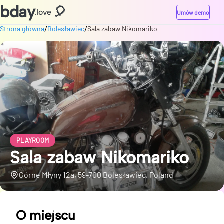
bday
🎈
.love
Umów demo
/
/
Strona główna
Bolesławiec
Sala zabaw Nikomariko
PLAYROOM
Sala zabaw Nikomariko
Górne Młyny 12a, 59-700 Bolesławiec, Poland
O miejscu