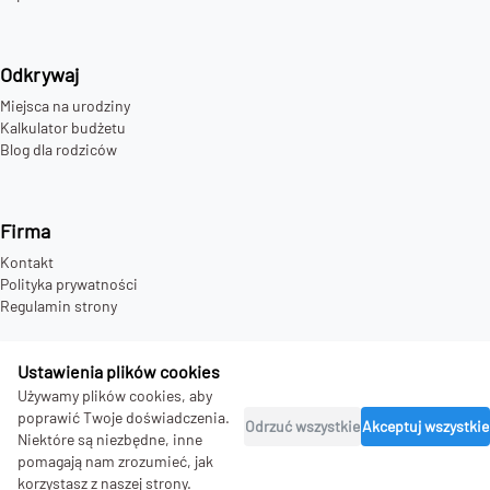
Odkrywaj
Miejsca na urodziny
Kalkulator budżetu
Blog dla rodziców
Firma
Kontakt
Polityka prywatności
Regulamin strony
Ustawienia plików cookies
Używamy plików cookies, aby
©
2026
bday.love - all rights reserved.
poprawić Twoje doświadczenia.
Odrzuć wszystkie
Akceptuj wszystkie
Niektóre są niezbędne, inne
pomagają nam zrozumieć, jak
korzystasz z naszej strony.