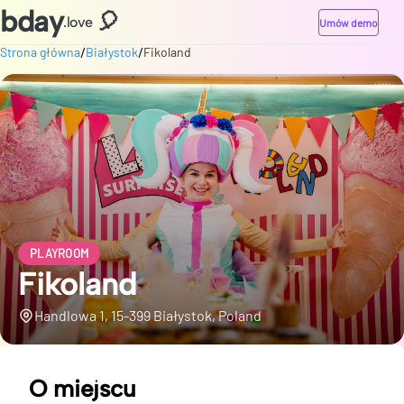
bday
🎈
.love
Umów demo
/
/
Strona główna
Białystok
Fikoland
PLAYROOM
Fikoland
Handlowa 1, 15-399 Białystok, Poland
O miejscu